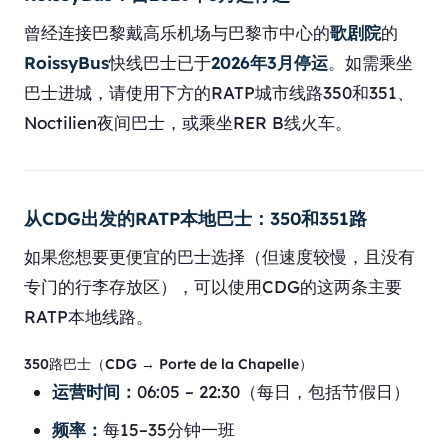
曾经连接巴黎戴高乐机场与巴黎市中心的
歌剧院
的
RoissyBus
快线巴士已于
2026年3月停运
。如需乘坐
巴士进城，请使用下方的RATP城市线路350和351、
Noctilien夜间巴士，或乘坐RER B线火车。
从CDG出发的RATP本地巴士：350和351路
如果您想要更便宜的巴士选择（但速度较慢，且没有
专门的行李存放区），可以使用CDG的这两条主要
RATP本地线路。
350路巴士（CDG → Porte de la Chapelle）
运营时间：
06:05 – 22:30（每日，包括节假日）
频率：
每15–35分钟一班