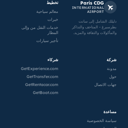
Paris CDG
تخطيط
INTERNATIONAL
معالم سياحية
AIRPORT
خبرات
دليلك الشامل إلى سانت
بطرسبرغ - المتاحف والتذاكر
خدمات النقل من وإلى
المطار
والمأكولات والثقافة والمزيد.
تأجير سيارات
شركة
شركاء
مدونة
GetExperience.com
حول
GetTransfer.com
جهات الاتصال
GetRentacar.com
GetBoat.com
مساعدة
سياسة الخصوصية