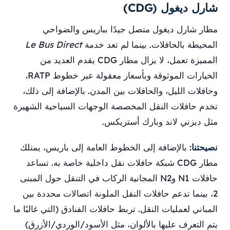
شارل ديغول (CDG)
مطار شارل ديغول متصل جيدًا بباريس والضواحي
المحيطة بالحافلات. بينما لم تعد خدمة
Le Bus Direct
المميزة تعمل، لا يزال مطار CDG يقدم العديد من
الخيارات الموثوقة وبأسعار معقولة عبر خطوط RATP،
وحافلات الليل، والحافلات بين المدن. بالإضافة إلى ذلك،
تخدم حافلات النقل المخصصة الوجهات السياحية الشهيرة
مثل ديزني لاند وبارك أستريكس.
نصيحتنا:
بالإضافة إلى الخطوط العامة إلى باريس، يمتلك
مطار CDG شبكة حافلات نقل داخلية خاصة به. تساعد
حافلات N1 وN2 المجانية الركاب في التنقل حول المبنى
2، بينما تدعم حافلات النقل الملونة اتصالات محددة بين
المباني لعمليات النقل. تربط حافلات الفنادق (التي غالبًا ما
يتم التعرف عليها بالألوان، مثل الأسود/الوردي/الأزرق)