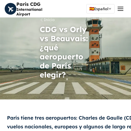
Paris CDG
Español
International
Airport
Inicio
CDG vs Orly
vs Beauvais:
¿qué
aeropuerto
de París
elegir?
París tiene tres aeropuertos:
Charles de Gaulle (
vuelos nacionales, europeos y algunos de largo r