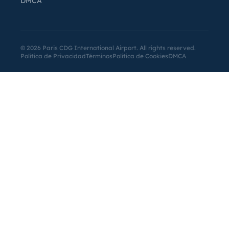
DMCA
©
2026
Paris CDG International Airport. All rights reserved.
Política de Privacidad
Términos
Política de Cookies
DMCA