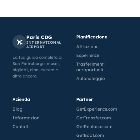
Paris CDG
Pianificazione
INTERNATIONAL
Attrazioni
AIRPORT
Esperienze
La tua guida completa di
San Pietroburgo: musei,
Trasferimenti
aeroportuali
biglietti, cibo, cultura e
altro ancora.
Autonoleggio
Azienda
Partner
Blog
GetExperience.com
Informazioni
GetTransfer.com
Contatti
GetRentacar.com
GetBoat.com