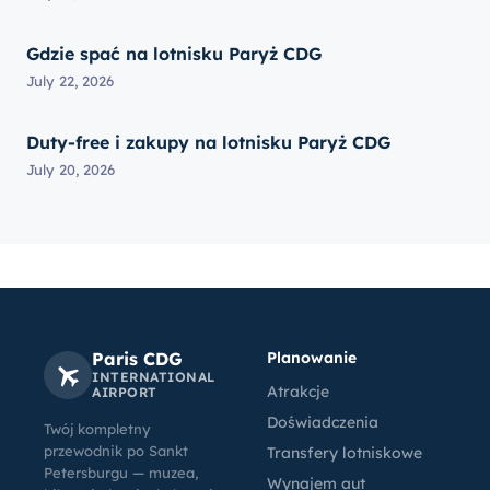
Gdzie spać na lotnisku Paryż CDG
July 22, 2026
Duty-free i zakupy na lotnisku Paryż CDG
July 20, 2026
Paris CDG
Planowanie
INTERNATIONAL
Atrakcje
AIRPORT
Doświadczenia
Twój kompletny
przewodnik po Sankt
Transfery lotniskowe
Petersburgu — muzea,
Wynajem aut