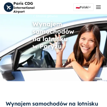
Paris CDG
Polski
International
Airport
Strona główna
Wynajem
samochodów
na lotnisku
w Paryżu
Wynajem samochodów na lotnisku