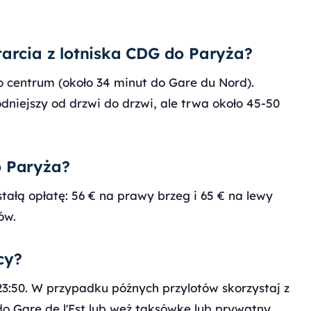
tarcia z lotniska CDG do Paryża?
o centrum (około 34 minut do Gare du Nord).
niejszy od drzwi do drzwi, ale trwa około 45-50
o Paryża?
ałą opłatę: 56 € na prawy brzeg i 65 € na lewy
ów.
cy?
23:50. W przypadku późnych przylotów skorzystaj z
o Gare de l'Est lub weź taksówkę lub prywatny