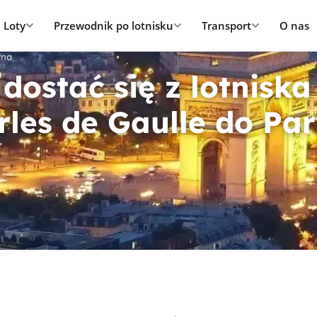
Loty
Przewodnik po lotnisku
Transport
O nas
wna
dostać się z lotniska
rles de Gaulle do Pa