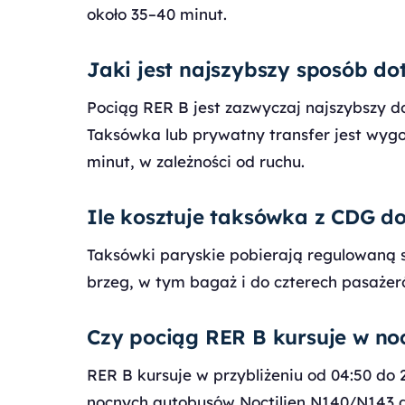
około 35–40 minut.
Jaki jest najszybszy sposób do
Pociąg RER B jest zazwyczaj najszybszy d
Taksówka lub prywatny transfer jest wygod
minut, w zależności od ruchu.
Ile kosztuje taksówka z CDG d
Taksówki paryskie pobierają regulowaną st
brzeg, w tym bagaż i do czterech pasażer
Czy pociąg RER B kursuje w no
RER B kursuje w przybliżeniu od 04:50 do 
nocnych autobusów Noctilien N140/N143 d