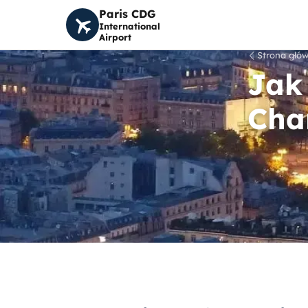
Paris CDG
International
Airport
Strona głó
Jak 
Cha