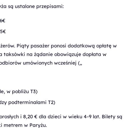
ża są ustalone przepisami:
56€
65€
ażerów. Piąty pasażer ponosi dodatkową opłatę w
a taksówki na żądanie obowiązuje dopłata w
odbiorów umówionych wcześniej („
e, w pobliżu T3)
ędzy podterminalami T2)
rosłych i 8,20 € dla dzieci w wieku 4-9 lat. Bilety są
ki metrem w Paryżu.