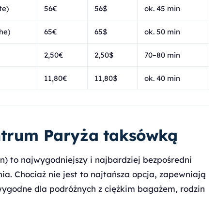
te)
56€
56$
ok. 45 min
he)
65€
65$
ok. 50 min
2,50€
2,50$
70–80 min
11,80€
11,80$
ok. 40 min
ntrum Paryża taksówką
en) to najwygodniejszy i najbardziej bezpośredni
a. Chociaż nie jest to najtańsza opcja, zapewniają
e wygodne dla podróżnych z ciężkim bagażem, rodzin