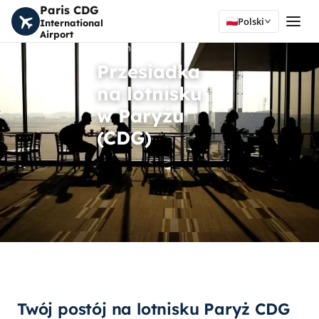
Paris CDG
Polski
International
Airport
Strona główna
Przesiadka
na lotnisku
w Paryżu
(CDG)
Twój postój na lotnisku Paryż CDG