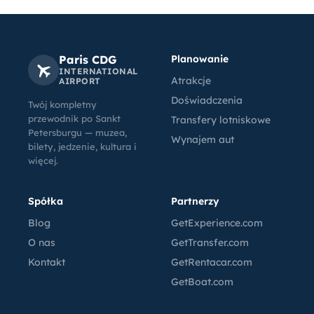
Paris CDG
Planowanie
INTERNATIONAL
Atrakcje
AIRPORT
Doświadczenia
Twój kompletny
przewodnik po Sankt
Transfery lotniskowe
Petersburgu — muzea,
Wynajem aut
bilety, jedzenie, kultura i
więcej.
Spółka
Partnerzy
Blog
GetExperience.com
O nas
GetTransfer.com
Kontakt
GetRentacar.com
GetBoat.com