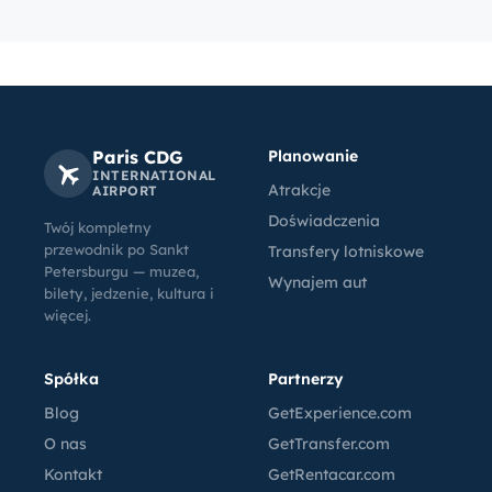
Paris CDG
Planowanie
INTERNATIONAL
Atrakcje
AIRPORT
Doświadczenia
Twój kompletny
przewodnik po Sankt
Transfery lotniskowe
Petersburgu — muzea,
Wynajem aut
bilety, jedzenie, kultura i
więcej.
Spółka
Partnerzy
Blog
GetExperience.com
O nas
GetTransfer.com
Kontakt
GetRentacar.com