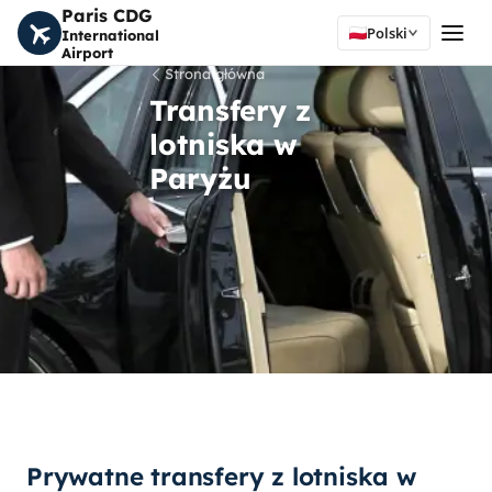
Paris CDG
Polski
International
Airport
Strona główna
Transfery z
lotniska w
Paryżu
Prywatne transfery z lotniska w