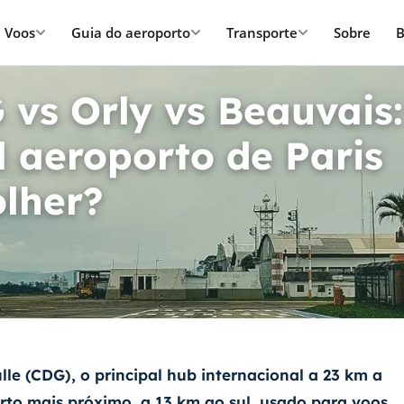
Voos
Guia do aeroporto
Transporte
Sobre
B
 vs Orly vs Beauvais:
l aeroporto de Paris
olher?
lle (CDG)
, o principal hub internacional a 23 km a
orto mais próximo, a 13 km ao sul, usado para voos