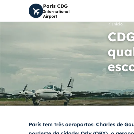
Paris CDG
International
Airport
Início
CDG
qua
esc
Paris tem três aeroportos:
Charles de Gau
nordeste da cidade;
Orly (ORY)
, o aerop