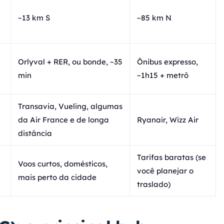
~13 km S
~85 km N
Orlyval + RER, ou bonde, ~35
Ônibus expresso,
min
~1h15 + metrô
Transavia, Vueling, algumas
da Air France e de longa
Ryanair, Wizz Air
distância
Tarifas baratas (se
Voos curtos, domésticos,
você planejar o
mais perto da cidade
traslado)