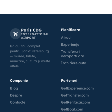
Paris CDG
Planificare
INTERNATIONAL
Atractii
AIRPORT
Experiențe
Ghidul tău complet
pentru Sankt Petersburg
Transferuri
aeroportuare
— muzee, bilete,
mâncare, cultură și multe
Închiriere auto
altele.
Companie
Parteneri
Blog
GetExperience.com
Despre
GetTransfer.com
Contacte
GetRentacar.com
GetBoat.com