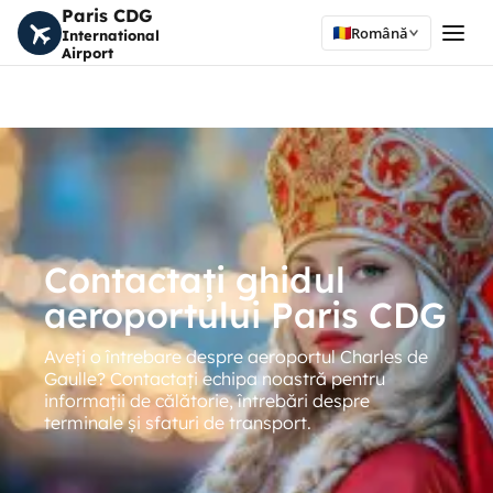
Paris CDG
Română
International
Airport
Contactați ghidul
aeroportului Paris CDG
Aveți o întrebare despre aeroportul Charles de
Gaulle? Contactați echipa noastră pentru
informații de călătorie, întrebări despre
terminale și sfaturi de transport.