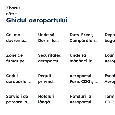
care
Aeroportul
CDG
Zboruri
aeroport
Paris CDG
către
din Paris?
Ghidul aeroportului
Aeroportul
Paris
Charles de
Cel mai
Unde să
Duty-Free și
Depo
Gaulle
devreme
Dormi la
Cumpărături
baga
check-in și
Aeroportul
în Aeroportul
la
predare a
Paris CDG
Paris CDG
aero
Zone de
Securitatea
Unde să
Loun
bagajelor la
Pari
fumat pe
aeroportului
mănânci la
Aero
aeroportul
aeroportul
Paris CDG:
aeroportul
Pari
Paris CDG
Paris CDG
fast-track și
Paris CDG
Codul
Reguli
Aeroportul
Esca
timpi de
aeroportului
privind
Paris CDG și
Aero
așteptare
CDG: Ce
lichidele pe
EES: controlul
Pari
înseamnă
aeroportul
pașapoartelor
Servicii de
Hoteluri
Hoteluri la
Term
CDG?
Paris CDG:
2026
parcare la
lângă
Aeroportul
CDG:
ce poți lua
Aeroportul
aeroportul
Paris Charles
pent
cu tine
Paris
Paris
de Gaulle
termi