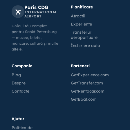
Paris CDG
Planificare
INTERNATIONAL
Atractii
AIRPORT
Experiențe
Ghidul tău complet
pentru Sankt Petersburg
Transferuri
aeroportuare
— muzee, bilete,
mâncare, cultură și multe
Închiriere auto
altele.
Companie
Parteneri
Blog
GetExperience.com
Despre
GetTransfer.com
Contacte
GetRentacar.com
GetBoat.com
Ajutor
Politica de