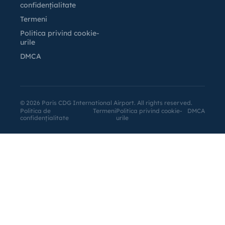
confidențialitate
Termeni
Politica privind cookie-
urile
DMCA
©
2026
Paris CDG International Airport. All rights reserved.
Politica de
Termeni
Politica privind cookie-
DMCA
confidențialitate
urile