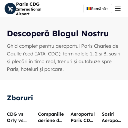
Paris CDG
Română
International
Airport
Descoperă Blogul Nostru
Ghid complet pentru aeroportul Paris Charles de
Gaulle (cod IATA: CDG): terminalele 1, 2 și 3, sosiri
și plecări în timp real, trenuri și autobuze spre
Paris, hoteluri și parcare.
Zboruri
CDG vs
Companiile
Aeroportul
Sosiri
Orly vs
aeriene de
Paris CDG
Aeroport
Beauvais:
pe
Plecări
Paris