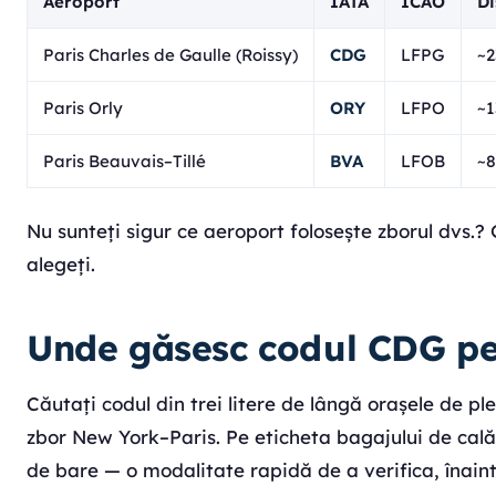
Aeroport
IATA
ICAO
Di
Paris Charles de Gaulle (Roissy)
CDG
LFPG
~2
Paris Orly
ORY
LFPO
~1
Paris Beauvais–Tillé
BVA
LFOB
~
Nu sunteți sigur ce aeroport folosește zborul dvs.?
alegeți.
Unde găsesc codul CDG pe
Căutați codul din trei litere de lângă orașele de pl
zbor New York–Paris. Pe eticheta bagajului de cală,
de bare — o modalitate rapidă de a verifica, înaint