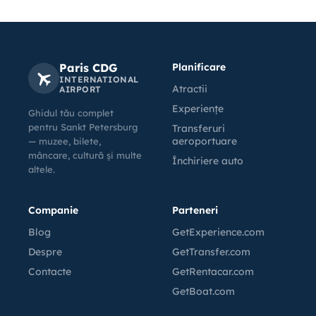
Paris CDG
Planificare
INTERNATIONAL
Atractii
AIRPORT
Experiențe
Ghidul tău complet
pentru Sankt Petersburg
Transferuri
aeroportuare
— muzee, bilete,
mâncare, cultură și multe
Închiriere auto
altele.
Companie
Parteneri
Blog
GetExperience.com
Despre
GetTransfer.com
Contacte
GetRentacar.com
GetBoat.com