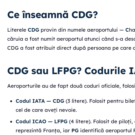
Ce înseamnă CDG?
Literele
CDG
provin din numele aeroportului —
C
ha
căruia a fost numit aeroportul atunci când s-a desc
CDG a fost atribuit direct după persoana pe care 
CDG sau LFPG? Codurile I
Aeroporturile au de fapt două coduri oficiale, folosit
Codul IATA — CDG
(3 litere). Folosit pentru bil
cel de care aveți nevoie.
Codul ICAO — LFPG
(4 litere). Folosit de piloți
reprezintă Franța, iar
PG
identifică aeroportul 