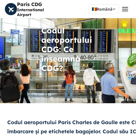
Paris CDG
Română
International
Airport
Acasă
Codul
aeroportului
CDG: Ce
înseamnă
CDG?
Codul aeroportului Paris Charles de Gaulle este
C
îmbarcare și pe etichetele bagajelor. Codul său
I