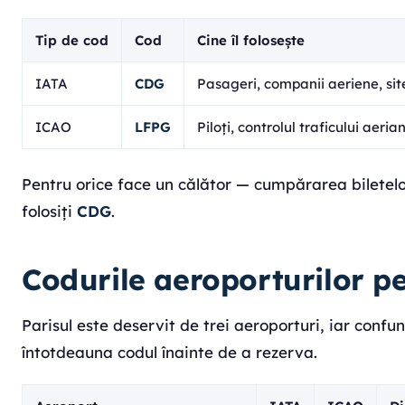
Tip de cod
Cod
Cine îl folosește
IATA
CDG
Pasageri, companii aeriene, sit
ICAO
LFPG
Piloți, controlul traficului aeria
Pentru orice face un călător — cumpărarea biletelo
folosiți
CDG
.
Codurile aeroporturilor pe
Parisul este deservit de trei aeroporturi, iar confu
întotdeauna codul înainte de a rezerva.