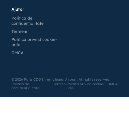
Ajutor
Politica de
confidențialitate
Termeni
Politica privind cookie-
urile
DMCA
©
2026
Paris CDG International Airport. All rights reserved.
Politica de
Termeni
Politica privind cookie-
DMCA
confidențialitate
urile