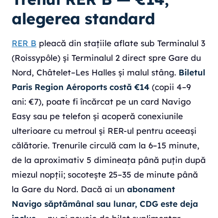
alegerea standard
RER B
pleacă din stațiile aflate sub Terminalul 3
(Roissypôle) și Terminalul 2 direct spre Gare du
Nord, Châtelet–Les Halles și malul stâng.
Biletul
Paris Region Aéroports costă €14
(copii 4–9
ani: €7), poate fi încărcat pe un card Navigo
Easy sau pe telefon și acoperă conexiunile
ulterioare cu metroul și RER-ul pentru aceeași
călătorie. Trenurile circulă cam la 6–15 minute,
de la aproximativ 5 dimineața până puțin după
miezul nopții; socotește 25–35 de minute până
la Gare du Nord. Dacă ai un
abonament
Navigo săptămânal sau lunar, CDG este deja