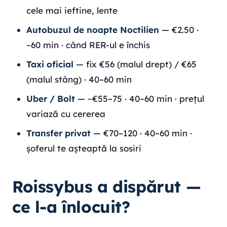
cele mai ieftine, lente
Autobuzul de noapte Noctilien
— €2.50 ·
~60 min · când RER-ul e închis
Taxi oficial
— fix €56 (malul drept) / €65
(malul stâng) · 40–60 min
Uber / Bolt
— ~€55–75 · 40–60 min · prețul
variază cu cererea
Transfer privat
— €70–120 · 40–60 min ·
șoferul te așteaptă la sosiri
Roissybus a dispărut —
ce l-a înlocuit?