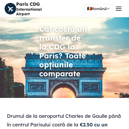
Paris CDG
Română
International
Airport
Acasă
Cât costă un
transfer de
la CDG la
Paris? Toate
opțiunile
comparate
Drumul de la aeroportul Charles de Gaulle până
în centrul Parisului costă de la
€2.50 cu un