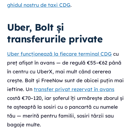
ghidul nostru de taxi CDG
.
Uber, Bolt și
transferurile private
Uber funcționează la fiecare terminal CDG
cu
preț afișat în avans — de regulă €55–€62 până
în centru cu UberX, mai mult când cererea
crește. Bolt și FreeNow sunt de obicei puțin mai
ieftine. Un
transfer privat rezervat în avans
costă €70–120, iar șoferul îți urmărește zborul și
te așteaptă la sosiri cu o pancartă cu numele
tău — merită pentru familii, sosiri târzii sau
bagaje multe.