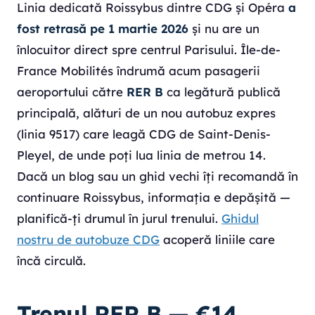
Linia dedicată Roissybus dintre CDG și Opéra
a
fost retrasă pe 1 martie 2026
și nu are un
înlocuitor direct spre centrul Parisului. Île-de-
France Mobilités îndrumă acum pasagerii
aeroportului către
RER B
ca legătură publică
principală, alături de un nou autobuz expres
(linia 9517) care leagă CDG de Saint-Denis-
Pleyel, de unde poți lua linia de metrou 14.
Dacă un blog sau un ghid vechi îți recomandă în
continuare Roissybus, informația e depășită —
planifică-ți drumul în jurul trenului.
Ghidul
nostru de autobuze CDG
acoperă liniile care
încă circulă.
Trenul RER B — €14,