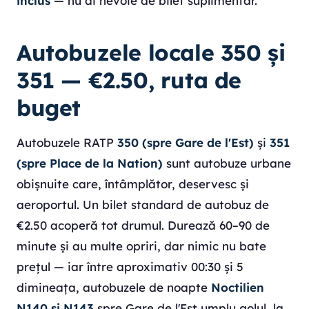
inclus
— nu ai nevoie de bilet suplimentar.
Autobuzele locale 350 și
351 — €2.50, ruta de
buget
Autobuzele RATP
350 (spre Gare de l'Est)
și
351
(spre Place de la Nation)
sunt autobuze urbane
obișnuite care, întâmplător, deservesc și
aeroportul. Un bilet standard de autobuz de
€2.50 acoperă tot drumul. Durează 60–90 de
minute și au multe opriri, dar nimic nu bate
prețul — iar între aproximativ 00:30 și 5
dimineața, autobuzele de noapte
Noctilien
N140 și N143
spre Gare de l'Est umplu golul, la