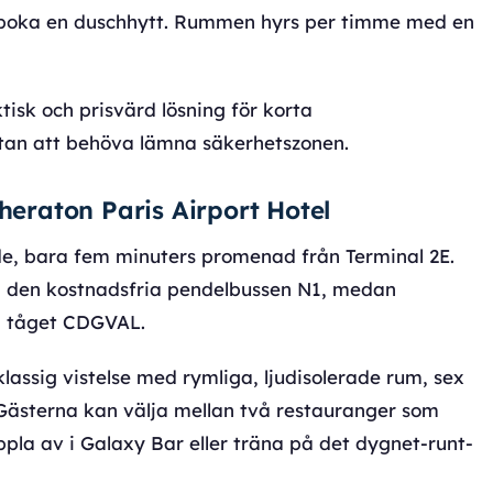
t boka en duschhytt. Rummen hyrs per timme med en
sk och prisvärd lösning för korta
utan att behöva lämna säkerhetszonen.
Sheraton Paris Airport Hotel
ide, bara fem minuters promenad från Terminal 2E.
d den kostnadsfria pendelbussen N1, medan
a tåget CDGVAL.
klassig vistelse med rymliga, ljudisolerade rum, sex
 Gästerna kan välja mellan två restauranger som
ppla av i Galaxy Bar eller träna på det dygnet-runt-