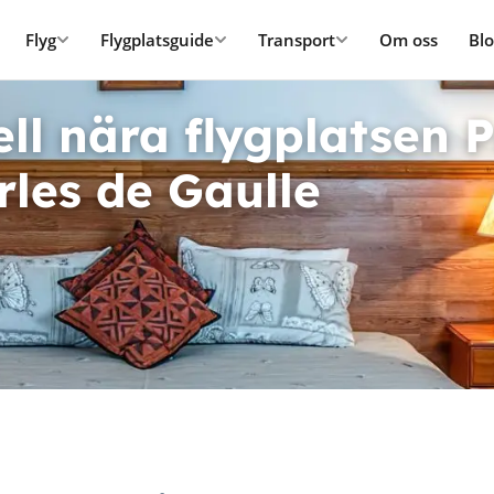
Flyg
Flygplatsguide
Transport
Om oss
Bl
ll nära flygplatsen P
rles de Gaulle