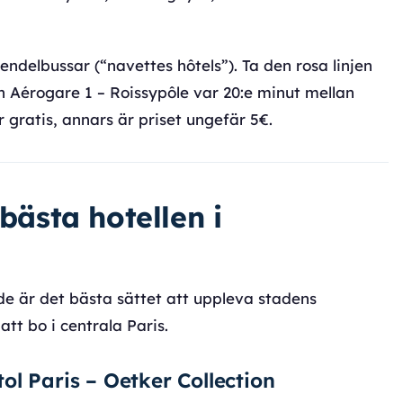
endelbussar (“navettes hôtels”). Ta den rosa linjen
 Aérogare 1 – Roissypôle var 20:e minut mellan
r gratis, annars är priset ungefär 5€.
 bästa hotellen i
de är det bästa sättet att uppleva stadens
tt bo i centrala Paris.
stol Paris – Oetker Collection