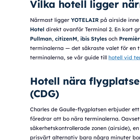
Vilka hotell ligger n
Närmast ligger
YOTELAIR
på airside inne 
Hotel
direkt ovanför Terminal 2. En kort gr
Pullman
,
citizenM
,
ibis Styles
och
Premièr
terminalerna — det säkraste valet för en t
terminalerna, se vår guide till
hotell vid t
Hotell nära flygplats
(CDG)
Charles de Gaulle-flygplatsen erbjuder et
föredrar att bo nära terminalerna. Oavsett 
säkerhetskontrollerade zonen (airside), en 
prisvärt alternativ bara några minuter bo