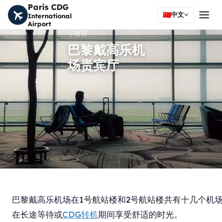
Paris CDG
中文
International
Airport
首页
巴黎戴高乐机
场贵宾厅
巴黎戴高乐机场在1号航站楼和2号航站楼共有十几个机场休
在长途等待或
CDG转机
期间享受舒适的时光。