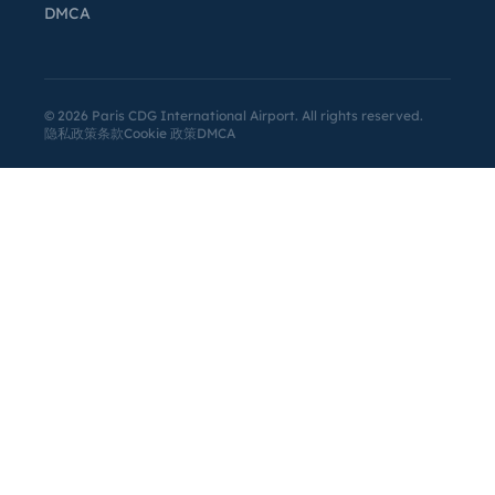
DMCA
©
2026
Paris CDG International Airport. All rights reserved.
隐私政策
条款
Cookie 政策
DMCA