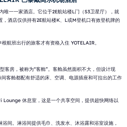
检区内唯一一家酒店。它位于2E航站楼L门（S3卫星厅），就
其空侧位置，酒店仅供持有2E航站楼K、L或M登机口有效登机牌的
航班出行的旅客才有资格入住 YOTELAIR。
间紧凑型客房，被称为“客舱”。客舱虽然面积不大，但设计现
每间客舱都配有舒适的床、空调、电源插座和可拉出的工作
iti Lounge 休息室，这是一个共享空间，提供超快网络以
提供淋浴间。淋浴间提供毛巾、洗发水、沐浴露和浴室设施，