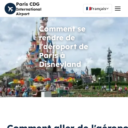
Paris CDG
Français
International
Airport
Accueil
Comment se
rendre de
l'aéroport de
Paris à
Disneyland