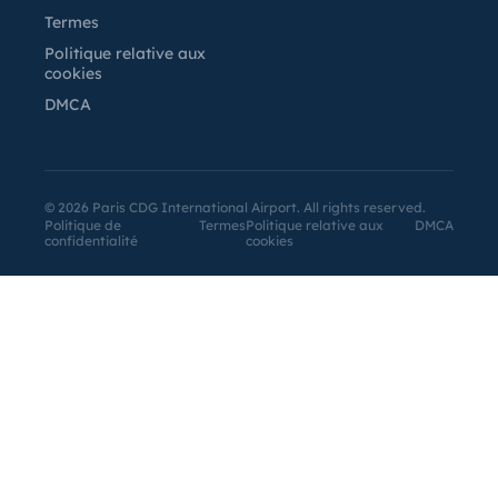
Termes
Politique relative aux
cookies
DMCA
©
2026
Paris CDG International Airport. All rights reserved.
Politique de
Termes
Politique relative aux
DMCA
confidentialité
cookies