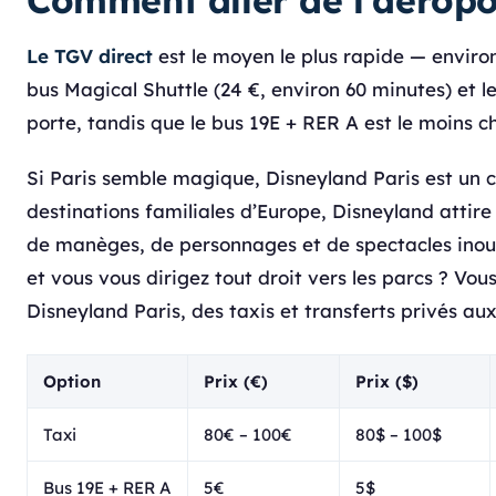
Comment aller de l'aéropo
Le TGV direct
est le moyen le plus rapide — environ
bus Magical Shuttle (24 €, environ 60 minutes) et le
porte, tandis que le bus 19E + RER A est le moins ch
Si Paris semble magique, Disneyland Paris est un co
destinations familiales d’Europe, Disneyland attir
de manèges, de personnages et de spectacles inoubl
et vous vous dirigez tout droit vers les parcs ? Vou
Disneyland Paris, des taxis et transferts privés au
Option
Prix (€)
Prix ($)
Taxi
80€ – 100€
80$ – 100$
Bus 19E + RER A
5€
5$