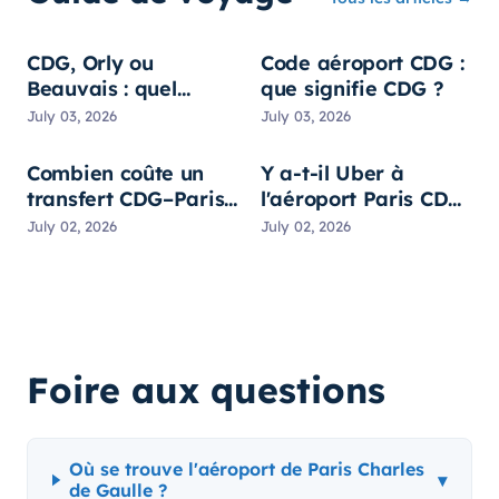
CDG, Orly ou
Code aéroport CDG :
Beauvais : quel
que signifie CDG ?
aéroport choisir ?
July 03, 2026
July 03, 2026
Combien coûte un
Y a-t-il Uber à
transfert CDG–Paris
l'aéroport Paris CDG
? Toutes les options
? Prix et conseils
July 02, 2026
July 02, 2026
comparées
Foire aux questions
Où se trouve l'aéroport de Paris Charles
▾
de Gaulle ?