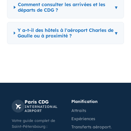
Comment consulter les arrivées et les
▾
départs de CDG ?
Y a-t-il des hôtels à l'aéroport Charles de
▾
Gaulle ou à proximité ?
Paris CDG
Planification
INTERNATIONAL
Attraits
AIRPORT
Expériences
Votre guide complet de
Saint-Pétersbourg :
Transferts aéroport.