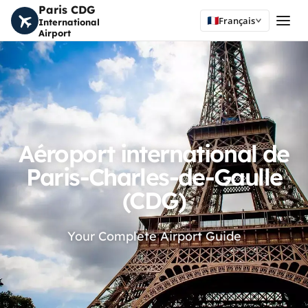
Paris CDG
Français
International
Airport
Aéroport international de
Paris-Charles-de-Gaulle
(CDG)
Your Complete Airport Guide