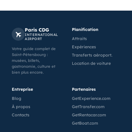
Paris CDG
Planification
INTERNATIONAL
Attraits
AIRPORT
Expériences
Votre guide complet de
Saint-Pétersbourg :
Transferts aéroport.
musées, billets,
Location de voiture
gastronomie, culture et
bien plus encore.
Entreprise
Partenaires
Blog
GetExperience.com
À propos
GetTransfer.com
Contacts
GetRentacar.com
GetBoat.com