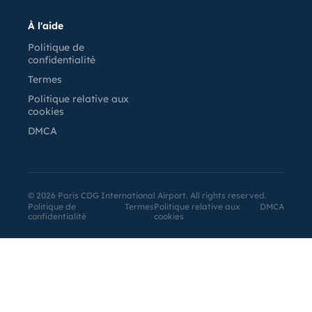
À l'aide
Politique de
confidentialité
Termes
Politique relative aux
cookies
DMCA
©
2026
Paris CDG International Airport. All rights reserved.
Politique de
Termes
Politique relative aux
DMCA
confidentialité
cookies