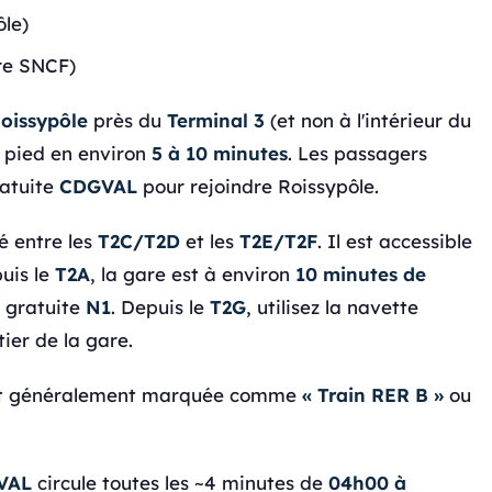
le)
re SNCF)
oissypôle
près du
Terminal 3
(et non à l'intérieur du
 à pied en environ
5 à 10 minutes
. Les passagers
ratuite
CDGVAL
pour rejoindre Roissypôle.
é entre les
T2C/T2D
et les
T2E/T2F
. Il est accessible
puis le
T2A
, la gare est à environ
10 minutes de
e gratuite
N1
. Depuis le
T2G
, utilisez la navette
ier de la gare.
re et généralement marquée comme
« Train RER B »
ou
VAL
circule toutes les ~4 minutes de
04h00 à