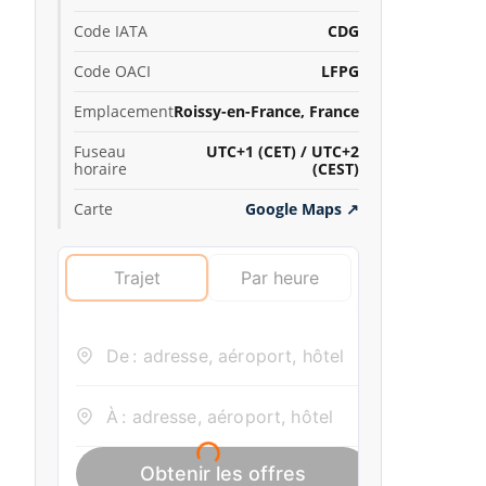
Code IATA
CDG
Code OACI
LFPG
Emplacement
Roissy-en-France, France
Fuseau
UTC+1 (CET) / UTC+2
horaire
(CEST)
Carte
Google Maps
↗