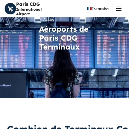
Paris CDG
Français
International
Airport
Accueil
Aéroports de
Paris CDG
Terminaux