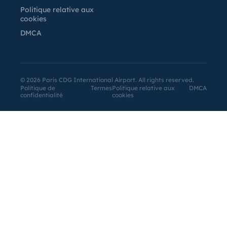
Politique relative aux
cookies
DMCA
©
2026
Paris CDG International Airport. All rights reserved.
Politique de
Termes
Politique relative aux
DMCA
confidentialité
cookies