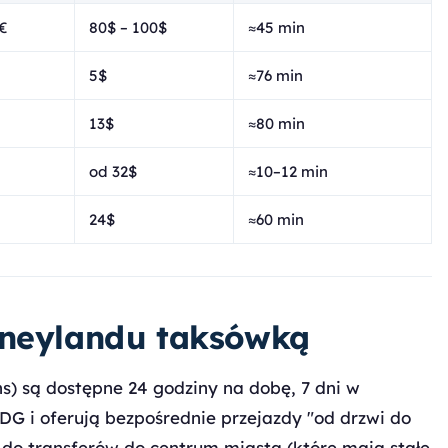
€
80$ – 100$
≈45 min
5$
≈76 min
13$
≈80 min
od 32$
≈10–12 min
24$
≈60 min
sneylandu taksówką
ns) są dostępne 24 godziny na dobę, 7 dni w
DG i oferują bezpośrednie przejazdy "od drzwi do
 do transferów do centrum miasta (które mają stałe