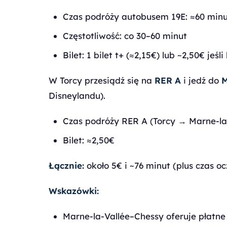
Czas podróży autobusem 19E: ≈60 minu
Częstotliwość: co 30–60 minut
Bilet: 1 bilet t+ (≈2,15€) lub ~2,50€ je
W Torcy przesiądź się na
RER A
i jedź do
M
Disneylandu).
Czas podróży RER A (Torcy → Marne-la
Bilet: ≈2,50€
Łącznie:
około 5€ i ~76 minut (plus czas o
Wskazówki:
Marne-la-Vallée–Chessy oferuje płatne