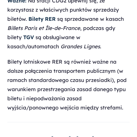
Ważne:
Na stacji CDG2 upewnij się, że
korzystasz z właściwych punktów sprzedaży
biletów.
Bilety RER
są sprzedawane w kasach
Billets Paris et Île-de-France
, podczas gdy
bilety
TGV
są obsługiwane w
kasach/automatach
Grandes Lignes
.
Bilety lotniskowe RER są również ważne na
dalsze połączenia transportem publicznym (w
ramach standardowego czasu przesiadki), pod
warunkiem przestrzegania zasad danego typu
biletu i niepodważania zasad
wyjścia/ponownego wejścia między strefami.