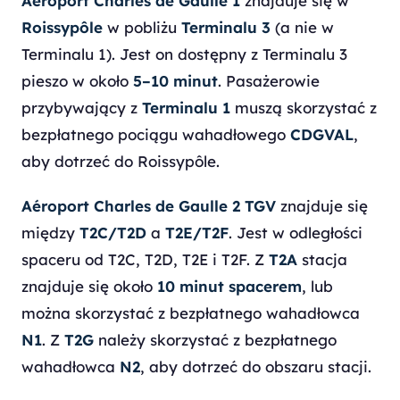
Aéroport Charles de Gaulle 1
znajduje się w
Roissypôle
w pobliżu
Terminalu 3
(a nie w
Terminalu 1). Jest on dostępny z Terminalu 3
pieszo w około
5–10 minut
. Pasażerowie
przybywający z
Terminalu 1
muszą skorzystać z
bezpłatnego pociągu wahadłowego
CDGVAL
,
aby dotrzeć do Roissypôle.
Aéroport Charles de Gaulle 2 TGV
znajduje się
między
T2C/T2D
a
T2E/T2F
. Jest w odległości
spaceru od T2C, T2D, T2E i T2F. Z
T2A
stacja
znajduje się około
10 minut spacerem
, lub
można skorzystać z bezpłatnego wahadłowca
N1
. Z
T2G
należy skorzystać z bezpłatnego
wahadłowca
N2
, aby dotrzeć do obszaru stacji.