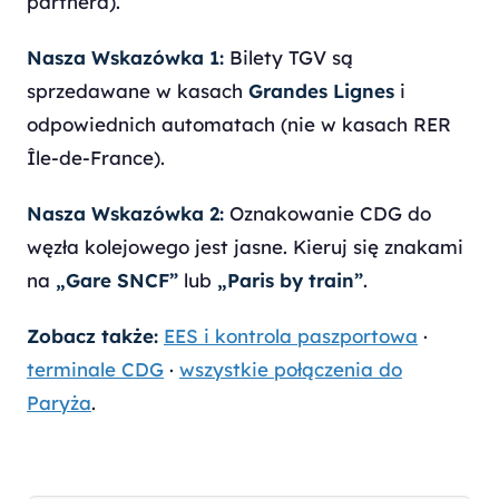
partnera).
Nasza Wskazówka 1:
Bilety TGV są
sprzedawane w kasach
Grandes Lignes
i
odpowiednich automatach (nie w kasach RER
Île-de-France).
Nasza Wskazówka 2:
Oznakowanie CDG do
węzła kolejowego jest jasne. Kieruj się znakami
na
„Gare SNCF”
lub
„Paris by train”
.
Zobacz także:
EES i kontrola paszportowa
·
terminale CDG
·
wszystkie połączenia do
Paryża
.