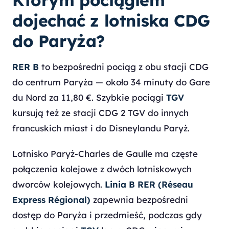
Którym pociągiem
dojechać z lotniska CDG
do Paryża?
RER B
to bezpośredni pociąg z obu stacji CDG
do centrum Paryża — około 34 minuty do Gare
du Nord za 11,80 €. Szybkie pociągi
TGV
kursują też ze stacji CDG 2 TGV do innych
francuskich miast i do Disneylandu Paryż.
Lotnisko Paryż-Charles de Gaulle ma częste
połączenia kolejowe z dwóch lotniskowych
dworców kolejowych.
Linia B RER (Réseau
Express Régional)
zapewnia bezpośredni
dostęp do Paryża i przedmieść, podczas gdy