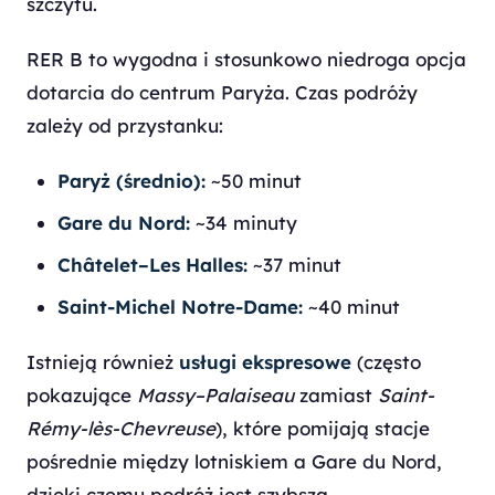
szczytu.
RER B to wygodna i stosunkowo niedroga opcja
dotarcia do centrum Paryża. Czas podróży
zależy od przystanku:
Paryż (średnio):
~50 minut
Gare du Nord:
~34 minuty
Châtelet–Les Halles:
~37 minut
Saint-Michel Notre-Dame:
~40 minut
Istnieją również
usługi ekspresowe
(często
pokazujące
Massy–Palaiseau
zamiast
Saint-
Rémy-lès-Chevreuse
), które pomijają stacje
pośrednie między lotniskiem a Gare du Nord,
dzięki czemu podróż jest szybsza.