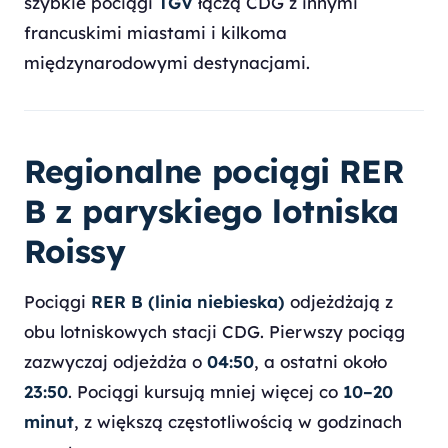
szybkie pociągi
TGV
łączą CDG z innymi
francuskimi miastami i kilkoma
międzynarodowymi destynacjami.
Regionalne pociągi RER
B z paryskiego lotniska
Roissy
Pociągi
RER B (linia niebieska)
odjeżdżają z
obu lotniskowych stacji CDG. Pierwszy pociąg
zazwyczaj odjeżdża o
04:50
, a ostatni około
23:50
. Pociągi kursują mniej więcej co
10–20
minut
, z większą częstotliwością w godzinach