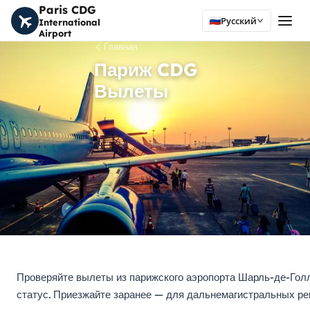
Paris CDG
Русский
International
Airport
Главная
Париж CDG
Вылеты
Проверяйте вылеты из парижского аэропорта Шарль-де-Голл
статус. Приезжайте заранее — для дальнемагистральных рей