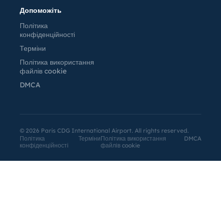
Допоможіть
Політика
конфіденційності
Терміни
Політика використання
файлів cookie
DMCA
©
2026
Paris CDG International Airport. All rights reserved.
Політика
Терміни
Політика використання
DMCA
конфіденційності
файлів cookie