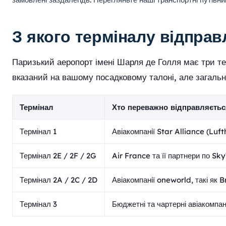
З якого терміналу відпра
Паризький аеропорт імені Шарля де Голля має три тер
вказаний на вашому посадковому талоні, але загальн
Термінал
Хто переважно відправляєтьс
Термінал 1
Авіакомпанії Star Alliance (Luf
Термінал 2E / 2F / 2G
Air France та її партнери по Sk
Термінал 2A / 2C / 2D
Авіакомпанії oneworld, такі як B
Термінал 3
Бюджетні та чартерні авіакомпані