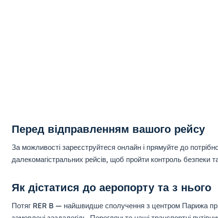
Перед відправленням вашого рейсу
За можливості зареєструйтеся онлайн і прямуйте до потрібн
далекомагістральних рейсів, щоб пройти контроль безпеки та
Як дістатися до аеропорту та з нього
Потяг RER B — найшвидше сполучення з центром Парижа прибли
замовлені заздалегідь. Перегляньте наші транспортні путівни