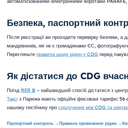
автоматизованими електронними воротами PARAFE, я
Безпека, паспортний контр
Після реєстрації ви проходите перевірку безпеки, а 
мандрівників, які не є громадянами ЄС, фотографуюч
Перегляньте
правила щодо рідин у CDG
перед пакува
Як дістатися до CDG вчас
Поїзд
RER B
– найшвидший спосіб дістатися з центр
Таксі
з Парижа мають офіційні фіксовані тарифи: 56 є
нашому посібнику про
сполучення між CDG та центр
Паспортний контроль
→
Правила провезення рідин
→
Ко