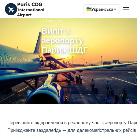
Paris CDG
Українська
International
Airport
Головна
Виліт з
аеропорту
Париж ШДГ
Перевіряйте відправлення в реальному часі з аеропорту Пар
Приїжджайте заздалегідь — для далекомагістральних рейсів