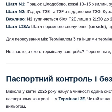
Шатл N1:
Працює цілодобово, кожні 10–15 хвилин, зуп
Шатл N2:
З'єднує T2E та T2F з віддаленим T2G. Курсу
Важливо:
N2 зупиняється біля T2E лише з 21:30 до 2
Шатл LISA:
Шатл поромного сполучення (airside), що
Для пересування між Терміналом 3 та іншими термі
Не знаєте, з якого терміналу ваш рейс? Перегляньте
Паспортний контроль і бе
Відколи у квітні 2026 року набула чинності єдина сис
паспортному контролі — у
Терміналі 2E
. Читайте на
вильотом.