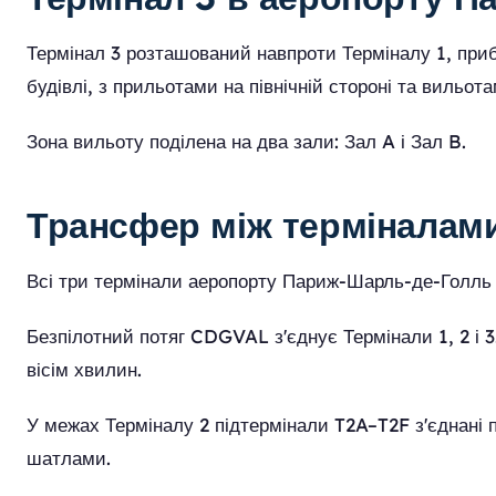
Термінал 3 розташований навпроти Терміналу 1, прибл
будівлі, з прильотами на північній стороні та вильота
Зона вильоту поділена на два зали: Зал A і Зал B.
Трансфер між терміналам
Всі три термінали аеропорту Париж-Шарль-де-Голль
Безпілотний потяг CDGVAL з'єднує Термінали 1, 2 і 3
вісім хвилин.
У межах Терміналу 2 підтермінали T2A–T2F з'єднані 
шатлами.