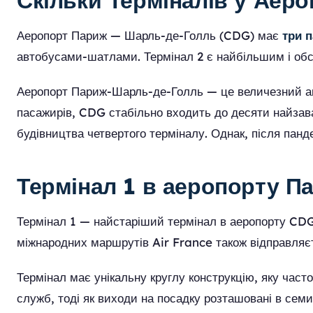
Скільки Терміналів у Аер
Аеропорт Париж — Шарль-де-Голль (CDG) має
три 
автобусами-шатлами. Термінал 2 є найбільшим і обсл
Аеропорт Париж-Шарль-де-Голль — це величезний ав
пасажирів, CDG стабільно входить до десяти найзава
будівництва четвертого терміналу. Однак, після пан
Термінал 1 в аеропорту 
Термінал 1 — найстаріший термінал в аеропорту CDG,
міжнародних маршрутів Air France також відправляєт
Термінал має унікальну круглу конструкцію, яку част
служб, тоді як виходи на посадку розташовані в сем