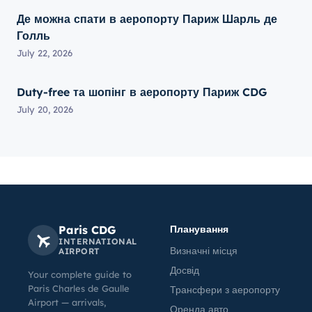
Де можна спати в аеропорту Париж Шарль де
Голль
July 22, 2026
Duty-free та шопінг в аеропорту Париж CDG
July 20, 2026
Paris CDG
Планування
INTERNATIONAL
Визначні місця
AIRPORT
Досвід
Your complete guide to
Paris Charles de Gaulle
Трансфери з аеропорту
Airport — arrivals,
Оренда авто