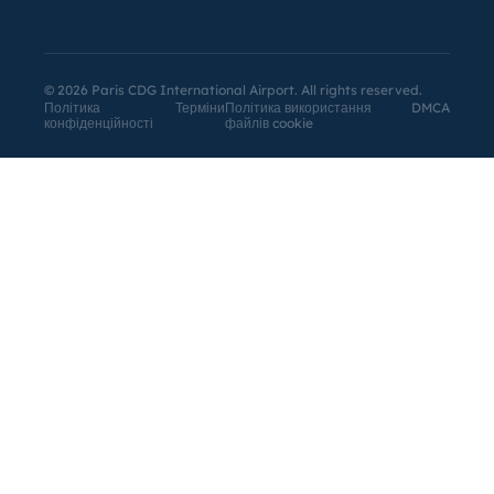
©
2026
Paris CDG International Airport. All rights reserved.
Політика
Терміни
Політика використання
DMCA
конфіденційності
файлів cookie