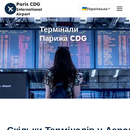
Paris CDG
Українська
International
Airport
Головна
Термінали
Парижа CDG