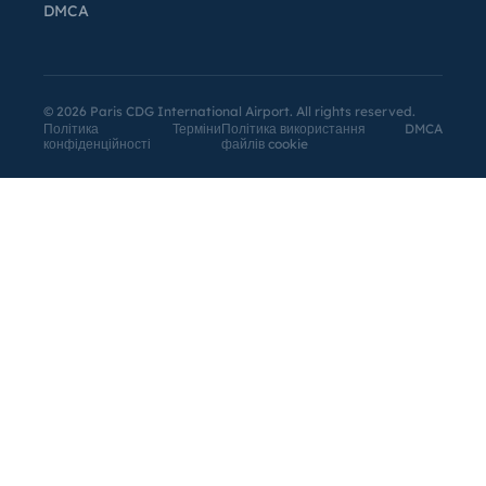
DMCA
©
2026
Paris CDG International Airport. All rights reserved.
Політика
Терміни
Політика використання
DMCA
конфіденційності
файлів cookie