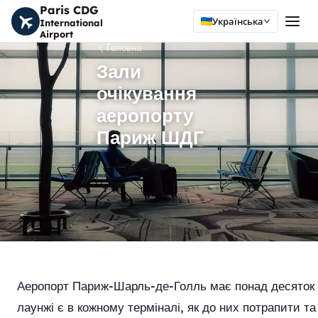
Paris CDG
Українська
International
Airport
Головна
Зали
очікування
аеропорту
Париж ШДГ
Аеропорт Париж-Шарль-де-Голль має понад десяток лау
лаунжі є в кожному терміналі, як до них потрапити т