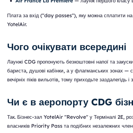
Air France La Première
— лаунж першого класу в
Плата за вхід ("day passes"), яку можна сплатити на
YotelAir.
Чого очікувати всередині
Лаунжі CDG пропонують безкоштовні напої та закуски, 
бариста, душові кабінки, а у флагманських зонах — 
вечірніх піків вильотів, тому приходьте заздалегідь і
Чи є в аеропорту CDG бізн
Так. Бізнес-зал YotelAir "Revolve" у Терміналі 2E, 
власників Priority Pass та подібних незалежних член