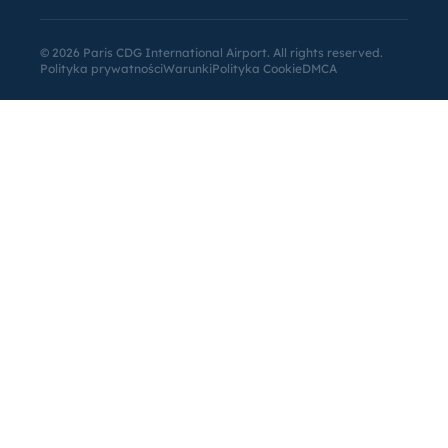
©
2026
Paris CDG International Airport. All rights reserved.
Polityka prywatności
Warunki
Polityka Cookie
DMCA