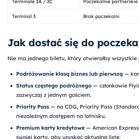
Terminale 2A / 2C
Poczekalnie partnerskie
Terminal 3
Brak poczekalni
Jak dostać się do poczeka
Nie ma jednego biletu, który otwierałby wszystkie
Podróżowanie klasą biznes lub pierwszą
— kart
Status częstego podróżnego
— członkowie Flyi
zazwyczaj z jednym gościem.
Priority Pass
— na CDG, Priority Pass (Standard
niezależnym dostępem na lotnisku.
Premium karty kredytowe
— American Express P
swojej karty, aby uzyskać aktualną listę.